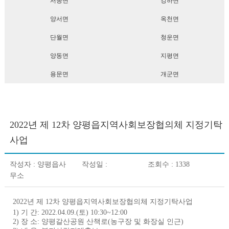
서종면
강하면
양서면
옥천면
단월면
청운면
양동면
지평면
용문면
개군면
2022년 제 12차 양평읍지역사회보장협의체 지정기탁
사업
작성자 :
양평읍사
작성일 :
조회수 : 1338
무소
2022년 제 12차 양평읍지역사회보장협의체 지정기탁사업
1) 기 간
:
2022.04.09.(
토
) 10:30~12:00
2) 장 소
:
양평갈산공원 산책로
(
농구장 및 화장실 인근
)