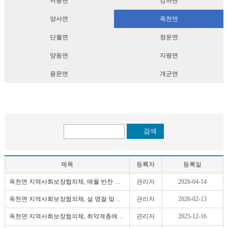
서종면
강하면
양서면
옥천면
단월면
청운면
양동면
지평면
용문면
개군면
검색
제목
등록자
등록일
옥천면 지역사회보장협의체, 매월 반찬 나눔으로 따..
관리자
2026-04-14
옥천면 지역사회보장협의체, 설 명절 맞아 이웃사랑..
관리자
2026-02-13
옥천면 지역사회보장협의체, 취약계층에“겨울철 꾸..
관리자
2025-12-16