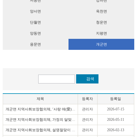
서종면
강하면
양서면
옥천면
단월면
청운면
양동면
지평면
용문면
개군면
검색
제목
등록자
등록일
개군면 지역사회보장협의체, ‘사랑 애(愛) 청소년 ..
관리자
2026-07-15
개군면 지역사회보장협의체, 가정의 달맞이 사랑愛 ..
관리자
2026-05-11
개군면 지역사회보장협의체, 설명절맞이 관내 복지..
관리자
2026-02-13