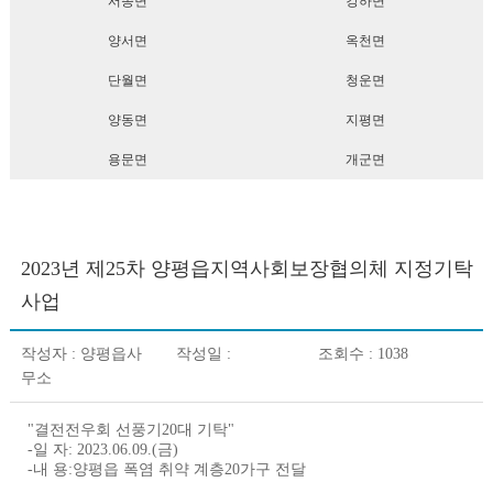
서종면
강하면
양서면
옥천면
단월면
청운면
양동면
지평면
용문면
개군면
2023년 제25차 양평읍지역사회보장협의체 지정기탁
사업
작성자 :
양평읍사
작성일 :
조회수 : 1038
무소
"결전전우회 선풍기
20
대 기탁"
-
일 자
: 2023.06.09.(
금
)
-
내 용
:
양평읍 폭염 취약 계층
20
가구 전달