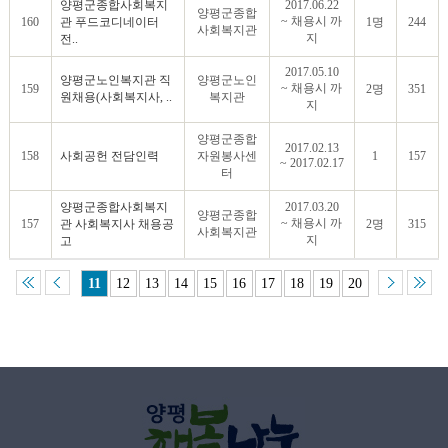
양평군종합사회복지
2017.06.22
양평군종합
~ 채용시 까
160
관 푸드코디네이터
1명
244
사회복지관
지
전..
2017.05.10
양평군노인복지관 직
양평군노인
~ 채용시 까
159
2명
351
원채용(사회복지사, ..
복지관
지
양평군종합
2017.02.13
158
사회공헌 전담인력
자원봉사센
1
157
~ 2017.02.17
터
양평군종합사회복지
2017.03.20
양평군종합
~ 채용시 까
157
관 사회복지사 채용공
2명
315
사회복지관
지
고
11
12
13
14
15
16
17
18
19
20