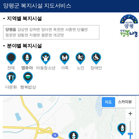
양평군 복지시설 지도서비스
지역별 복지시설
양평읍
강상면
강하면
양서면
옥천면
서종면
단월면
청운면
양동면
지평면
용문면
개군면
분야별 복지시설
전체
영유아
아동청소년
가족
노인
장애인
다문화
행복밥상