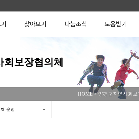
전체메뉴보기
열기
보기
찾아보기
나눔소식
도움받기
사회보장협의체
HOME > 양평군지역사회보
체 운영