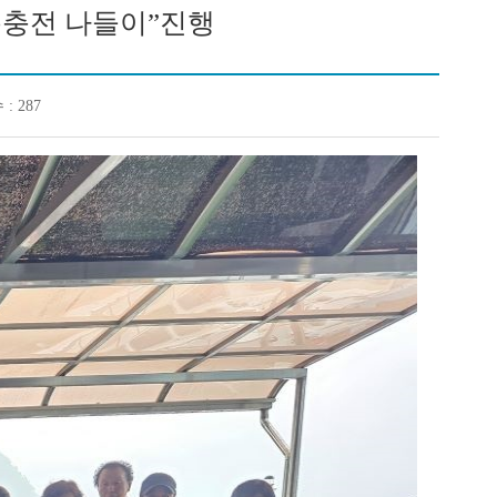
복충전 나들이”진행
: 287