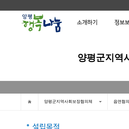
소개하기
정보
양평군지역
양평군지역사회보장협의체
읍면협의
설립목적