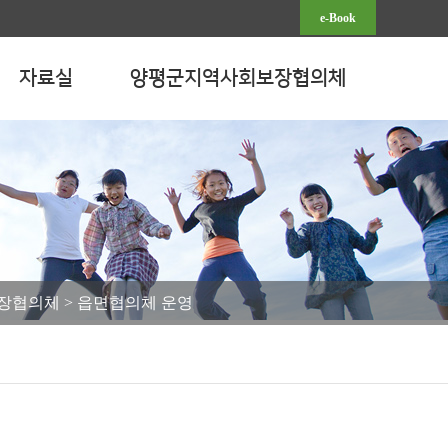
e-Book
자료실
양평군지역사회보장협의체
장협의체 > 읍면협의체 운영